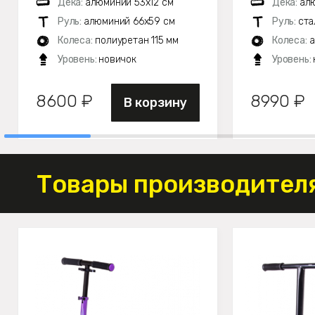
Дека:
алюминий 53х12 см
Дека:
ал
Руль:
алюминий 66х59 см
Руль:
ста
Колеса:
полиуретан 115 мм
Колеса:
а
Уровень:
новичок
Уровень:
8600 ₽
8990 ₽
В корзину
Товары производителя