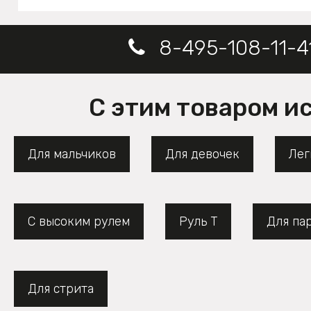
8-495-108-11-4
С этим товаром и
Для мальчиков
Для девочек
Лег
С высоким рулем
Руль Т
Для па
Для стрита