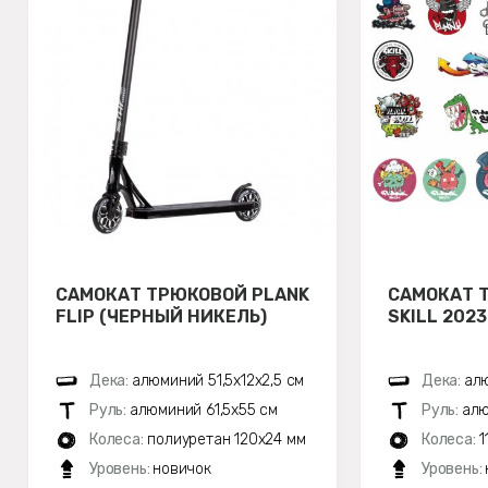
САМОКАТ ТРЮКОВОЙ PLANK
САМОКАТ 
FLIP (ЧЕРНЫЙ НИКЕЛЬ)
SKILL 202
Дека:
алюминий 51,5х12x2,5 см
Дека:
алю
Руль:
алюминий 61,5х55 см
Руль:
алю
Колеса:
полиуретан 120x24 мм
Колеса:
1
Уровень:
новичок
Уровень: