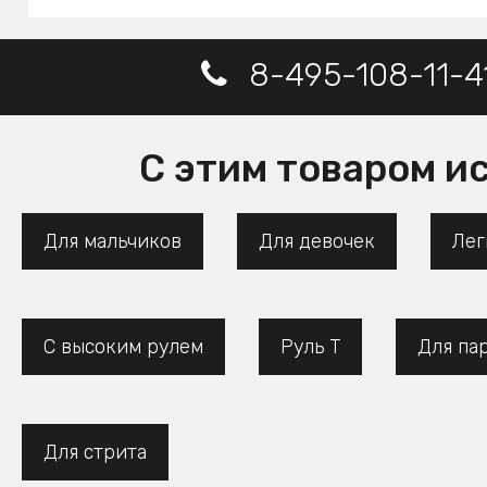
8-495-108-11-4
С этим товаром и
Для мальчиков
Для девочек
Лег
С высоким рулем
Руль Т
Для па
Для стрита