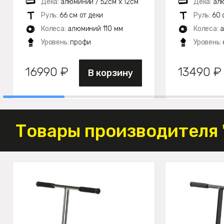
Дека:
алюминий / 52см х 12см
Дека:
алю
Руль:
66 см от деки
Руль:
60 
Колеса:
алюминий 110 мм
Колеса:
а
Уровень:
профи
Уровень:
16990 ₽
13490 ₽
В корзину
Товары производителя 